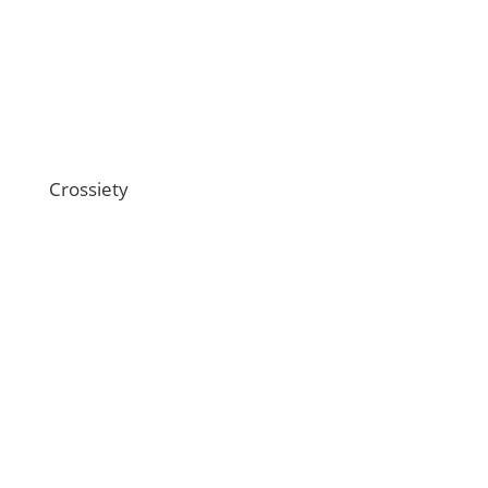
Übersicht Funktionen
Ratschläge und Antworten
Technische Schnittstellen
Crossiety
Über uns
Offene Stellen
Magazin
Medien
Webinare