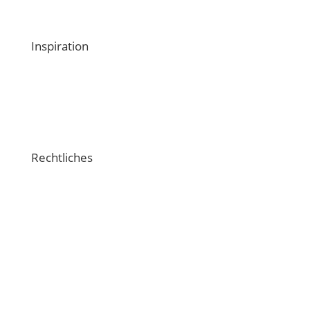
Kontaktiere uns
Inspiration
Schulungsvideos
Crossiety-Support
Rechtliches
Impressum
Datenschutzerklärung
Nutzungsbedingungen
Verhaltensregeln