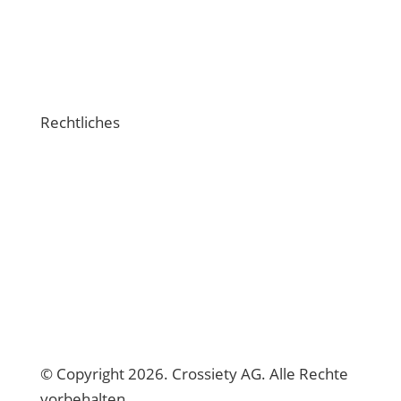
Schulungsvideos
Crossiety-Support
Rechtliches
Impressum
Datenschutzerklärung
Nutzungsbedingungen
Verhaltensregeln
© Copyright 2026. Crossiety AG. Alle Rechte
vorbehalten.