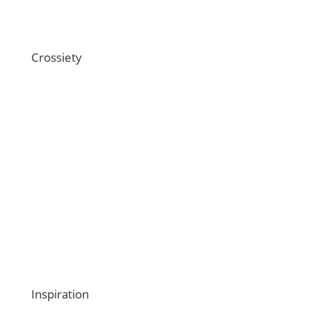
Technische Schnittstellen
Crossiety
Über uns
Offene Stellen
Magazin
Medien
Webinare
Kontaktiere uns
Inspiration