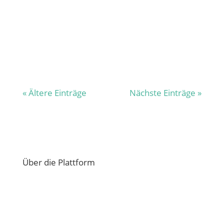
Geburtstag? Oder fehlt dir vielleicht ein
Mixer für ein leckeres Dessert? Auf dem
digitalen Dorfplatz kannst du unter der
Kategorie “Helfen” in deiner...
« Ältere Einträge
Nächste Einträge »
Über die Plattform
Übersicht Funktionen
Ratschläge und Antworten